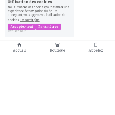
Utilisation des cookies
Nous utilisons des cookies pour assurer une
expérience de navigation fluide. En
acceptant, vous approuvez l'utilisation de
cookies.
En savoir plus
Accepter tout
Paramètres
Refuser Tout
Accueil
Boutique
Appelez
37 Avenue de la Libération
Tel : 54 69 05 1
L-3850 Schifflange 
contact@joelle.lu
(Schëffleng)
LUXEMBOURG
Horaires d'ouverture