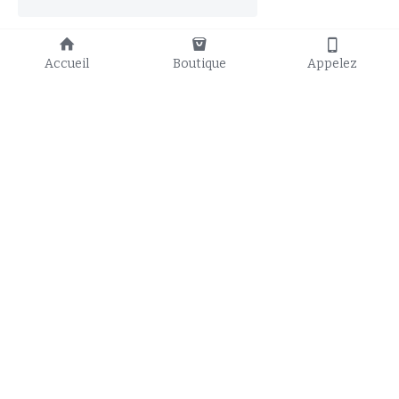
Accueil
Boutique
Appelez
37 Avenue de la Libération
Tel : 54 69 05 1
L-3850 Schifflange 
contact@joelle.lu
(Schëffleng)
LUXEMBOURG
Horaires d'ouverture
Lundi 14h à 18h
Mardi 9h à 18h
Mercredi et jeudi de 9h à 12h 
et de 14h à 19h
Vendredi 9h à 18h