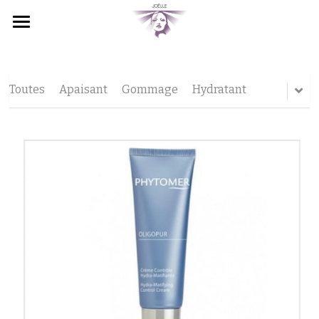
×
LES CATÉGORIES DE LA BOUTIQUE
Accueil
Toutes les catégories
Le visage
Toutes
Apaisant
Gommage
Hydratant
Le corps
Autres prestations
Contact